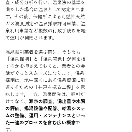
査・成分分析を行い、温泉法の基準を
満たした場合に温泉として認定されま
す。その後、保健所による可燃性天然
ガス濃度測定や温泉採取許可申請、温
泉利用申請など複数の行政手続きを経
て運用が開始されます。
温泉掘削業者を選ぶ前に、そもそも
「温泉掘削」と「温泉開発」が何を指
すのかを押さえておくと、業者との会
話がぐっとスムーズになります。温泉
掘削は、地中深くにある温泉資源に到
達するための「井戸を掘る工程」を意
味します。一方、温泉開発は、掘削だ
けでなく、
源泉の調査、湧出量や水質
の評価、揚湯設備や配管、給湯システ
ムの整備、運用・メンテナンスといっ
た一連のプロセスを含む広い概念
で
す。