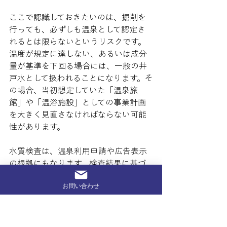
ここで認識しておきたいのは、掘削を
行っても、必ずしも温泉として認定さ
れるとは限らないというリスクです。
温度が規定に達しない、あるいは成分
量が基準を下回る場合には、一般の井
戸水として扱われることになります。そ
の場合、当初想定していた「温泉旅
館」や「温浴施設」としての事業計画
を大きく見直さなければならない可能
性があります。
水質検査は、温泉利用申請や広告表示
の根拠にもなります。検査結果に基づ
かない表示を行うと、利用者の信頼を
お問い合わせ
損なうだけでなく、行政指導の対象と
なるリスクもあります。したがって、
新規開発を検討する際には、
「温泉と
して認定されない可能性」も含めて計