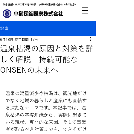
温泉掘削・井戸工事の専門企業｜小櫛探鉱鑿泉株式会社（全国対応）
記事
6月18日
読了時間: 17分
温泉枯渇の原因と対策を詳
しく解説｜持続可能な
ONSENの未来へ
温泉の湯量減少や枯渇は、観光地だけ
でなく地域の暮らしと産業にも直結す
る深刻なテーマです。本記事では、温
泉枯渇の基礎知識から、実際に起きて
いる現状、専門的な原因、そして事業
者が取るべき対策までを、できるだけ