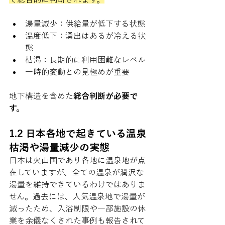
湯量減少：供給量が低下する状態
温度低下：湧出はあるが冷える状
態
枯渇：長期的に利用困難なレベル
一時的変動との見極めが重要
地下構造を含めた
総合判断が必要で
す。
1.2 日本各地で起きている温泉
枯渇や湯量減少の実態
日本は火山国であり各地に温泉地が点
在していますが、全ての温泉が潤沢な
湯量を維持できているわけではありま
せん。過去には、人気温泉地で湯量が
減ったため、入浴制限や一部施設の休
業を余儀なくされた事例も報告されて