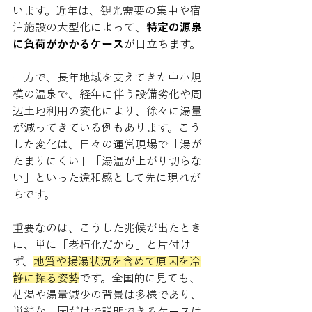
います。近年は、観光需要の集中や宿
泊施設の大型化によって、
特定の源泉
に負荷がかかるケース
が目立ちます。
一方で、長年地域を支えてきた中小規
模の温泉で、経年に伴う設備劣化や周
辺土地利用の変化により、徐々に湯量
が減ってきている例もあります。こう
した変化は、日々の運営現場で「湯が
たまりにくい」「湯温が上がり切らな
い」といった違和感として先に現れが
ちです。
重要なのは、こうした兆候が出たとき
に、単に「老朽化だから」と片付け
ず、
地質や揚湯状況を含めて原因を冷
静に探る姿勢
です。全国的に見ても、
枯渇や湯量減少の背景は多様であり、
単純な一因だけで説明できるケースは