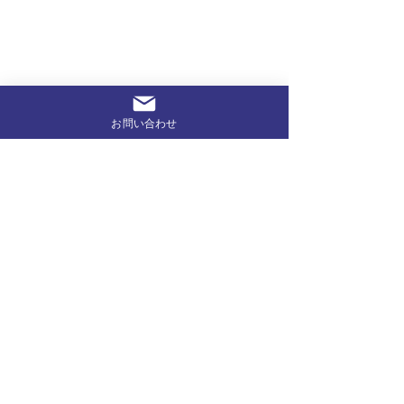
お問い合わせ
コメント
コメントを追加…
温泉の湯量減少はなぜ起
「小学生職場体
きる？原因と対策｜調査
を開催します