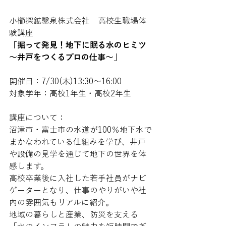
小櫛探鉱鑿泉株式会社　高校生職場体
験講座
「掘って発見！地下に眠る水のヒミツ
～井戸をつくるプロの仕事～」
開催日：7/30(木)13:30～16:00
対象学年：高校1年生・高校2年生
講座について：
沼津市・富士市の水道が100％地下水で
まかなわれている仕組みを学び、井戸
や設備の見学を通じて地下の世界を体
感します。
高校卒業後に入社した若手社員がナビ
ゲーターとなり、仕事のやりがいや社
内の雰囲気もリアルに紹介。
地域の暮らしと産業、防災を支える